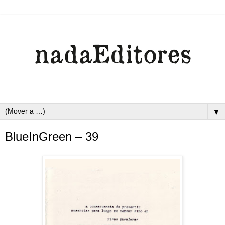
▼
BlueInGreen – 39